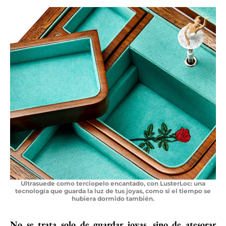
Ultrasuede como terciopelo encantado, con LusterLoc: una
tecnología que guarda la luz de tus joyas, como si el tiempo se
hubiera dormido también.
No se trata solo de guardar joyas, sino de atesorar