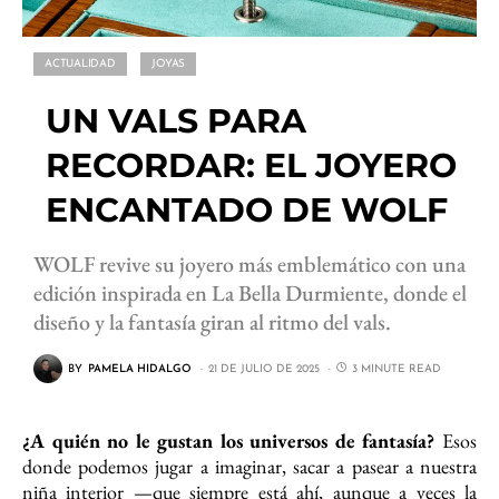
ACTUALIDAD
JOYAS
UN VALS PARA
RECORDAR: EL JOYERO
ENCANTADO DE WOLF
WOLF revive su joyero más emblemático con una
edición inspirada en La Bella Durmiente, donde el
diseño y la fantasía giran al ritmo del vals.
BY
PAMELA HIDALGO
21 DE JULIO DE 2025
3 MINUTE READ
¿A quién no le gustan los universos de fantasía?
Esos
donde podemos jugar a imaginar, sacar a pasear a nuestra
niña interior —que siempre está ahí, aunque a veces la