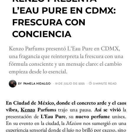
L’EAU PURE EN CDMX:
FRESCURA CON
CONCIENCIA
Kenzo Parfums presentó L’Eau Pure en CDMX,
una fragancia que reinterpreta la frescura con una
fórmula consciente y un mensaje claro: el cambio
empieza desde lo esencial.
BY
PAMELA HIDALGO
19 DE JULIO DE 2025
2 MINUTE READ
En Ciudad de México, donde el concreto arde y el caos
vibra,
Kenzo
Parfums
trajo una pausa.
Así se vivió
la
presentación de
L’Eau Pure
, su
nuevo perfume
unisex.
En su evento en la ciudad, la
Maison
nos sumergió en una
experiencia sensorial donde el lujo no brilló por exceso, sino