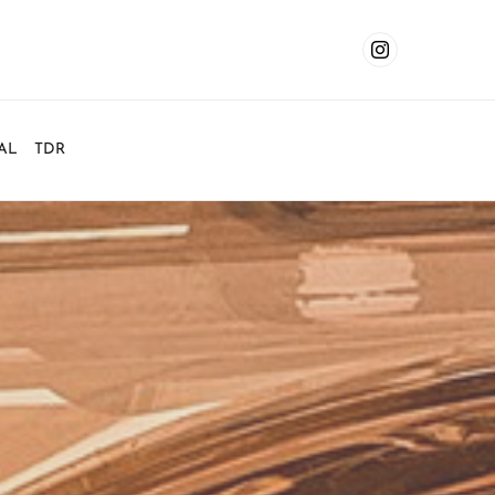
AL
TDR