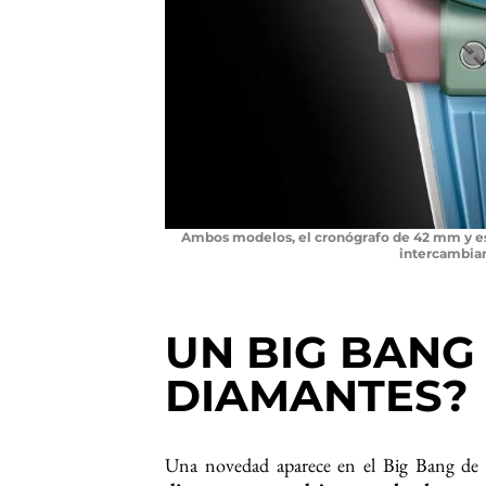
Ambos modelos, el cronógrafo de 42 mm y est
intercambiar
UN BIG BANG 
DIAMANTES
?
Una novedad aparece en el Big Bang d