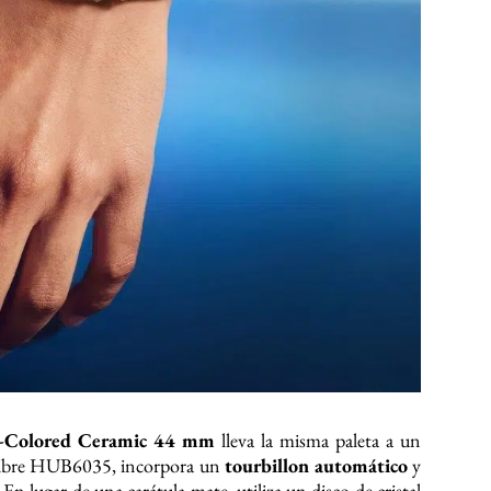
-Colored Ceramic 44 mm
lleva la misma paleta a un
alibre HUB6035, incorpora un
tourbillon automático
y
En lugar de una carátula mate, utiliza un disco de cristal