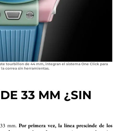
e tourbillon de 44 mm, integran el sistema One Click para
 la correa sin herramientas.
DE 33 MM ¿SIN
e 33 mm.
Por primera vez, la línea prescinde de los