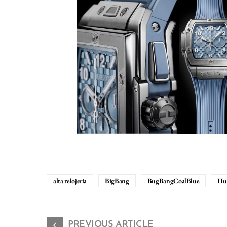
alta relojería
BigBang
BugBangCoalBlue
Hu
PREVIOUS ARTICLE