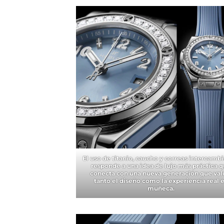
El uso de titanio, caucho y correas intercamb
responde a una idea de lujo más práctica 
conecta con una nueva generación que val
tanto el diseño como la experiencia real 
muñeca.