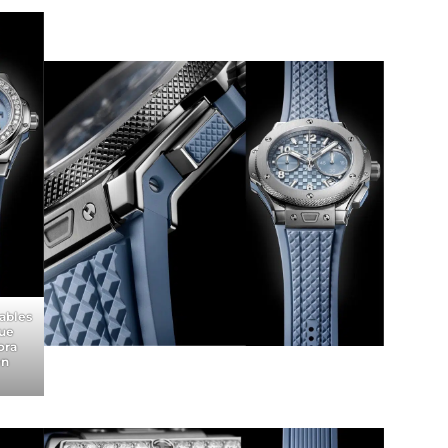
iables
que
ora
en