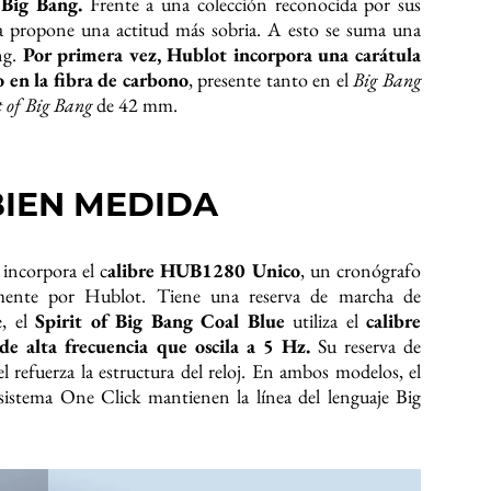
 Big Bang.
Frente a una colección reconocida por sus
ma propone una actitud más sobria. A esto se suma una
ng.
Por primera vez, Hublot incorpora una carátula
 en la fibra de carbono
, presente tanto en el
Big Bang
t of Big Bang
de 42 mm.
BIEN MEDIDA
incorpora el c
alibre HUB1280 Unico
, un cronógrafo
namente por Hublot. Tiene una reserva de marcha de
e, el
Spirit of Big Bang Coal Blue
utiliza el
calibre
e alta frecuencia que oscila a 5 Hz.
Su reserva de
l refuerza la estructura del reloj. En ambos modelos, el
 sistema One Click mantienen la línea del lenguaje Big