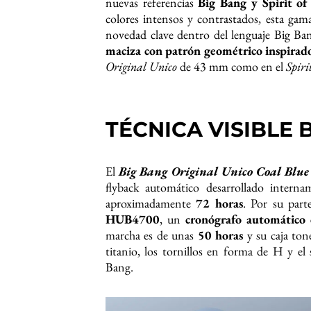
nuevas referencias
Big Bang y Spirit of
colores intensos y contrastados, esta ga
novedad clave dentro del lenguaje Big Ba
maciza con patrón geométrico inspirado
Original Unico
de 43 mm como en el
Spiri
TÉCNICA VISIBLE 
El
Big Bang Original Unico Coal Blue
flyback automático desarrollado inter
aproximadamente
72 horas
. Por su part
HUB4700
, un
cronógrafo automático d
marcha es de unas
50 horas
y su caja tone
titanio, los tornillos en forma de H y el
Bang.