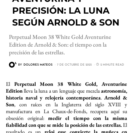
PRECISIÓN: LA LUNA
SEGÚN ARNOLD & SON
Perpetual Moon 38 White Gold Aventurine
Edition de Arnold & Son: el tiempo con la
precisión de las estrellas.
BY
DOLORES MATEOS
7 DE OCTUBRE DE 2025
2 MINUTE READ
El
Perpetual Moon 38 White Gold, Aventurine
Edition
lleva la luna a un lenguaje que mezcla
astronomía,
historia naval y relojería contemporánea
.
Arnold &
Son
, con raíces en la Inglaterra del siglo XVIII y
manufactura en La Chaux-de-Fonds, recupera aquí su
obsesión original:
medir el tiempo con la misma
fiabilidad con que se mide la posición de las estrellas.
El
resultado es un
reloj que convierte la muñeca en