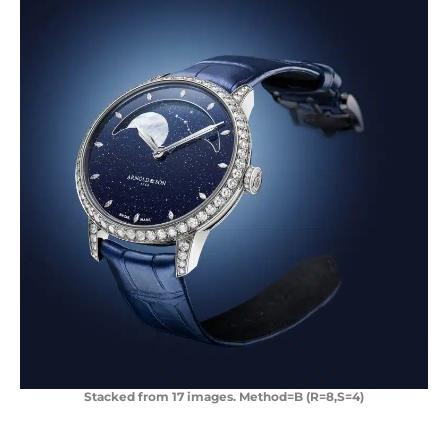
Stacked from 17 images. Method=B (R=8,S=4)