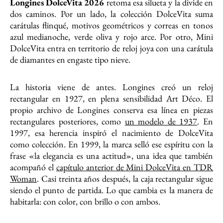
Longines DolceVita 2026
retoma esa silueta y la divide en
dos caminos. Por un lado, la colección DolceVita suma
carátulas flinqué, motivos geométricos y correas en tonos
azul medianoche, verde oliva y rojo arce. Por otro, Mini
DolceVita entra en territorio de reloj joya con una carátula
de diamantes en engaste tipo nieve.
La historia viene de antes. Longines creó un reloj
rectangular en 1927, en plena sensibilidad Art Déco. El
propio archivo de Longines conserva esa línea en piezas
rectangulares posteriores, como
un modelo de 1937
. En
1997, esa herencia inspiró el nacimiento de DolceVita
como colección. En 1999, la marca selló ese espíritu con la
frase «la elegancia es una actitud», una idea que también
acompañó el
capítulo anterior de Mini DolceVita en TDR
Woman
. Casi treinta años después, la caja rectangular sigue
siendo el punto de partida. Lo que cambia es la manera de
habitarla: con color, con brillo o con ambos.