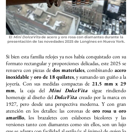
El
Mini DolceVita
de acero y oro rosa con diamantes durante la
presentación de las novedades 2025 de Longines en Nueva York.
Si bien esta familia relojes ya nos había conquistado con su
formato rectangular y proporciones delicadas, este 2025 se
renueva con piezas de
dos materiales
, combinando
acero
inoxidable
y
oro de 18 quilates
, y sumando un guiño a la
joyería. Con sus medidas compactas de
21.5 mm x 29
mm
, la caja del
Mini DolceVita
sigue rindiendo
homenaje al diseño del
DolceVita
creado por la marca en
1927, pero desde una perspectiva moderna. Y con gran
atención en los detalles: las coronas de
oro rosa u oro
amarillo
, los brazaletes con eslabones bicolores y las
versiones tanto con diamantes como sin ellos, son un lujo
que se adapta con facilidad al estilo (y al ánimo) de quien lo