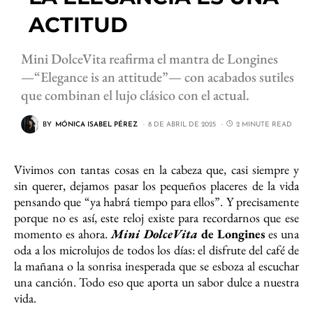
ACTITUD
Mini DolceVita reafirma el mantra de Longines
—“Elegance is an attitude”— con acabados sutiles
que combinan el lujo clásico con el actual.
BY
MÓNICA ISABEL PÉREZ
8 DE ABRIL DE 2025
2 MINUTE READ
Vivimos con tantas cosas en la cabeza que, casi siempre y
sin querer, dejamos pasar los pequeños placeres de la vida
pensando que “ya habrá tiempo para ellos”. Y precisamente
porque no es así, este reloj existe para recordarnos que ese
momento es ahora.
Mini DolceVita
de Longines
es una
oda a los microlujos de todos los días: el disfrute del café de
la mañana o la sonrisa inesperada que se esboza al escuchar
una canción. Todo eso que aporta un sabor dulce a nuestra
vida.