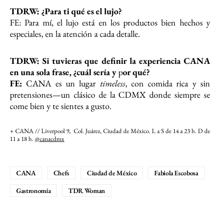
TDRW: ¿Para ti qué es el lujo?
FE: Para mí, el lujo está en los productos bien hechos y
especiales, en la atención a cada detalle.
TDRW: Si tuvieras que definir la experiencia CANA
en una sola frase, ¿cuál sería y
p
or qué?
FE:
CANA es un lugar
timeless
, con comida rica y sin
pretensiones—un clásico de la CDMX donde siempre se
come bien y te sientes a gusto.
+ CANA // Liverpool 9, Col. Juárez, Ciudad de México. L a S de 14 a 23 h. D de
11 a 18 h.
@canacdmx
CANA
Chefs
Ciudad de México
Fabiola Escobosa
Gastronomía
TDR Woman