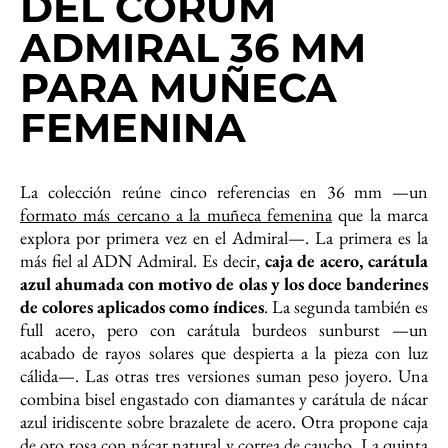
DEL CORUM
ADMIRAL 36 MM
PARA MUÑECA
FEMENINA
La colección reúne cinco referencias en 36 mm —un
formato más cercano a la muñeca femenina
que la marca
explora por primera vez en el Admiral—. La primera es la
más fiel al ADN Admiral. Es decir,
caja de acero, carátula
azul ahumada con motivo de olas y los doce banderines
de colores aplicados como índices
. La segunda también es
full acero, pero con carátula burdeos sunburst —un
acabado de rayos solares que despierta a la pieza con luz
cálida—. Las otras tres versiones suman peso joyero. Una
combina bisel engastado con diamantes y carátula de nácar
azul iridiscente sobre brazalete de acero. Otra propone caja
de oro rosa con nácar natural y correa de caucho. La quinta