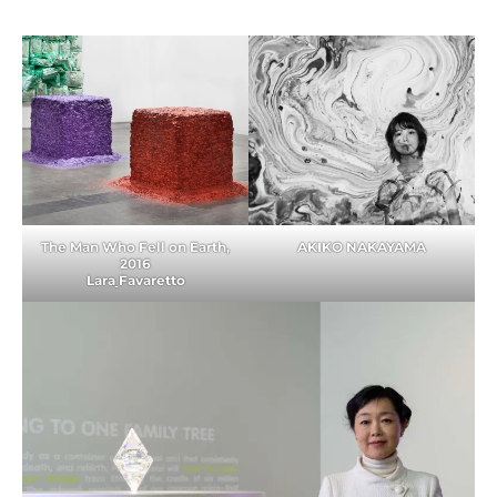
The Man Who Fell on Earth,
AKIKO NAKAYAMA
2016
Lara
Favaretto