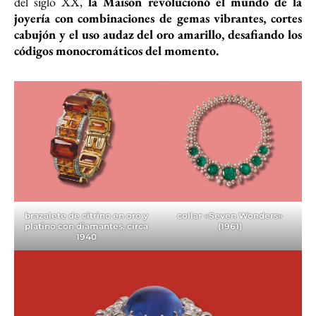
del siglo XX,
la Maison revolucionó el mundo de la
joyería con combinaciones de gemas vibrantes, cortes
cabujón y el uso audaz del oro amarillo, desafiando los
códigos monocromáticos del momento.
brazalete de citrino en oro y
collar «Seven Wonders»
platino con diamantes
, circa
(1961)
1940