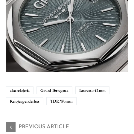
alta relojería
Girard-Perregaux
Laureato 42 mm
Relojes genderless
TDR Woman
PREVIOUS ARTICLE