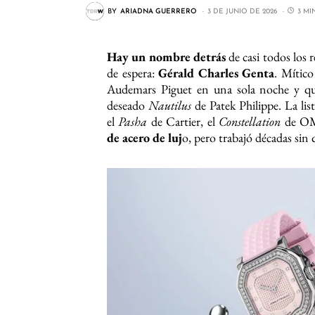
BY
ARIADNA GUERRERO
3 DE JUNIO DE 2026
3 MI
Hay un nombre detrás
de casi todos los 
de espera:
Gérald Charles Genta
. Mítico
Audemars Piguet en una sola noche y que
deseado
Nautilus
de Patek Philippe. La list
el
Pasha
de Cartier, el
Constellation
de O
de acero de luj
o, pero trabajó décadas sin