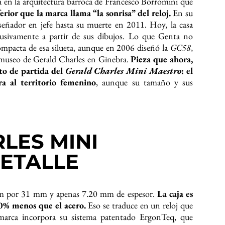
a en la arquitectura barroca de Francesco Borromini que
erior que la marca llama “la sonrisa” del reloj.
En su
eñador en jefe hasta su muerte en 2011. Hoy, la casa
xclusivamente a partir de sus dibujos. Lo que Genta no
ompacta de esa silueta, aunque en 2006 diseñó la
GC58
,
l museo de Gerald Charles en Ginebra.
Pieza que ahora,
nto de partida del
Gerald Charles Mini
Maestro
: el
a al territorio femenino
, aunque su tamaño y sus
LES MINI
ETALLE
 por 31 mm y apenas 7.20 mm de espesor.
La caja es
40% menos que el acero.
Eso se traduce en un reloj que
marca incorpora su sistema patentado ErgonTeq, que