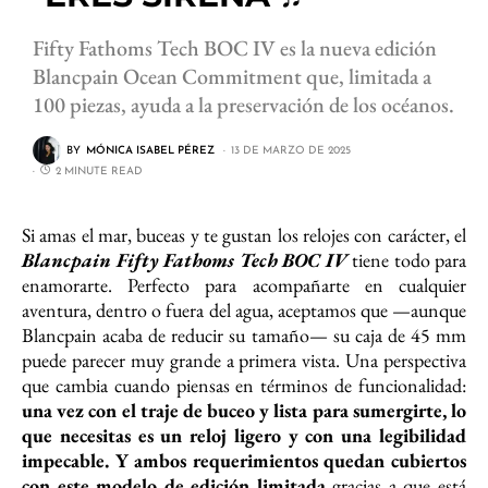
Fifty Fathoms Tech BOC IV es la nueva edición
Blancpain Ocean Commitment que, limitada a
100 piezas, ayuda a la preservación de los océanos.
BY
MÓNICA ISABEL PÉREZ
13 DE MARZO DE 2025
2 MINUTE READ
Si amas el mar, buceas y te gustan los relojes con carácter, el
Blancpain Fifty Fathoms Tech BOC IV
tiene todo para
enamorarte. Perfecto para acompañarte en cualquier
aventura, dentro o fuera del agua, aceptamos que —aunque
Blancpain acaba de reducir su tamaño— su caja de 45 mm
puede parecer muy grande a primera vista. Una perspectiva
que cambia cuando piensas en términos de funcionalidad:
una vez con el traje de buceo y lista para sumergirte, lo
que necesitas es un reloj ligero y con una legibilidad
impecable. Y ambos requerimientos quedan cubiertos
con este modelo
de edición limitada
gracias a que está