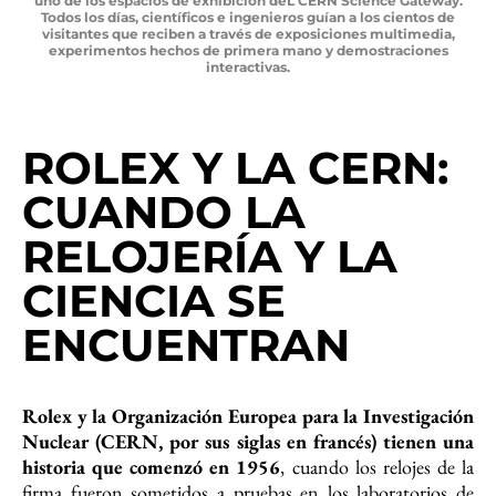
uno de los espacios de exhibición deL CERN Science Gateway.
Todos los días, científicos e ingenieros guían a los cientos de
visitantes que reciben a través de exposiciones multimedia,
experimentos hechos de primera mano y demostraciones
interactivas.
ROLEX Y LA CERN:
CUANDO LA
RELOJERÍA Y LA
CIENCIA SE
ENCUENTRAN
Rolex y la Organización Europea para la Investigación
Nuclear (CERN, por sus siglas en francés) tienen una
historia que comenzó en 1956
, cuando los relojes de la
firma fueron sometidos a pruebas en los laboratorios de