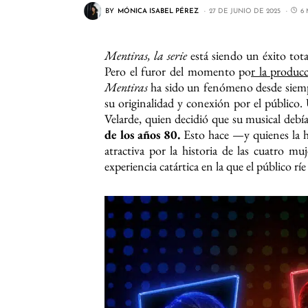
BY
MÓNICA ISABEL PÉREZ
27 DE JUNIO DE 2025
6
Mentiras, la serie
está siendo un éxito tot
Pero el furor del momento po
r la produc
Mentiras
ha sido un fenómeno desde siemp
su originalidad y conexión por el público
Velarde, quien decidió que su musical debí
de los años 80.
Esto hace —y quienes la 
atractiva por la historia de las cuatro m
experiencia catártica en la que el público ríe