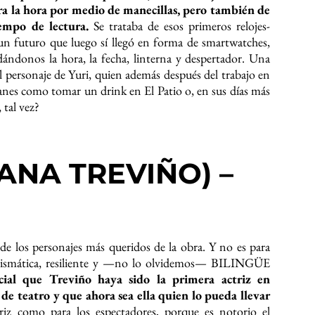
ra la hora por medio de manecillas, pero también de
tiempo de lectura.
Se trataba de esos primeros relojes-
n futuro que luego sí llegó en forma de smartwatches,
ándonos la hora, la fecha, linterna y despertador. Una
l personaje de Yuri, quien además después del trabajo en
lanes como tomar un drink en El Patio o, en sus días más
 tal vez?
ANA TREVIÑO) –
de los personajes más queridos de la obra. Y no es para
arismática, resiliente y —no lo olvidemos— BILINGÜE
cial que Treviño haya sido la primera actriz en
 de teatro y que ahora sea ella quien lo pueda llevar
iz como para los espectadores, porque es notorio el