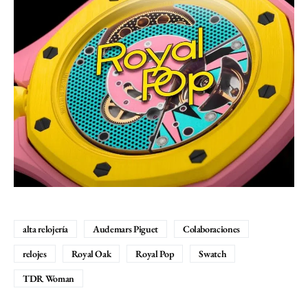
alta relojería
Audemars Piguet
Colaboraciones
relojes
Royal Oak
Royal Pop
Swatch
TDR Woman