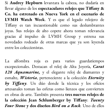
Si
Audrey Hepburn
levantara la cabeza, no dudaría en
llevar alguno de los
espectaculares relojes que Tiffany &
Co. ha estrenado en Nueva York en el escenario de
LVMH Watch Week
. Y es que el legado relojero de
Tiffany es tan incuestionable como sus deslumbrantes
joyas. Sus relojes de alto copete ahora toman relevancia
gracias al impulso de LVMH Group y estrena sus
novedades rodeado de otras marcas que ya son leyenda
entre los coleccionistas.
La alfombra roja es para varios guardatiempos
excepecionales. Destacan el reloj de Alta Joyería,
Carat
128
Aquamarine,
y el elegante reloj de diamantes y
esmalte,
Wisteria
, perteneciente a la colección
Eternity
by Tiffany
.
Un dúo donde la técnica y los oficios
artesanales toman las esferas como lienzos que convierten
en obras de arte. También presenta
tres nuevos relojes de
la colección Jean Schlumberger by Tiffany
:
Twenty
Four Stone
y dos diseños
Bird on a Rock
.
Uno de ellos