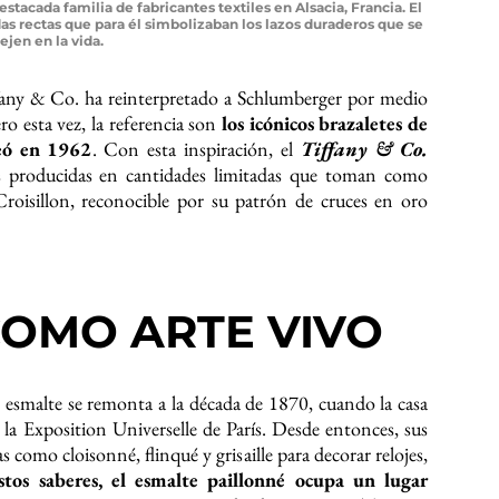
acada familia de fabricantes textiles en Alsacia, Francia. El
das rectas que para él simbolizaban los lazos duraderos que se
tejen en la vida.
iffany & Co. ha reinterpretado a Schlumberger por medio
 esta vez, la referencia son
los icónicos brazaletes de
reó en 1962
. Con esta inspiración, el
Tiffany & Co.
s producidas en cantidades limitadas que toman como
Croisillon, reconocible por su patrón de cruces en oro
COMO ARTE VIVO
l esmalte se remonta a la década de 1870, cuando la casa
 la Exposition Universelle de París. Desde entonces, sus
s como cloisonné, flinqué y grisaille para decorar relojes,
stos saberes, el esmalte paillonné ocupa un lugar