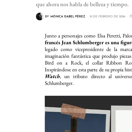
que ahora nos habla de belleza y tiempo.
BY
MÓNICA ISABEL PÉREZ
10 DE FEBRERO DE 2026
Junto a personajes como Elsa Peretti, Pal
francés Jean Schlumberger es una figu
legado como vicepresidente de la marc
imaginación fantástica que produjo pieza
Bird on a Rock, el collar Ribbon Rose
Inspirándose en esta parte de su propia his
Watch
, un tributo directo al univer
Schlumberger.