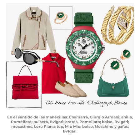
En el sentido de las manecillas: Chamarra, Giorgio Armani; anillo,
Pomellato; pulsera, Bvlgari; aretes, Pomellato; bolso, Bvlgari;
mocasines, Loro Piana; top, Miu Miu; bolso, Moschino y gafas,
Bvlgari.