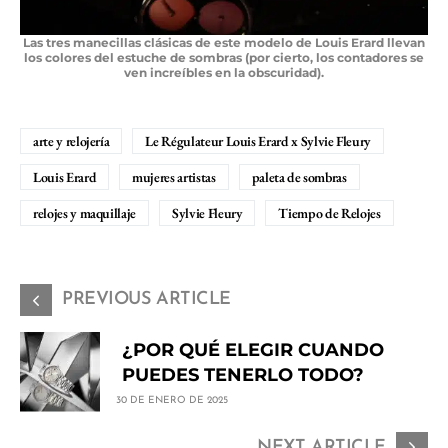
Las tres manecillas clásicas de este modelo de Louis Erard llevan
los colores del estuche de sombras (por cierto, los contadores se
ven increíbles en la obscuridad).
arte y relojería
Le Régulateur Louis Erard x Sylvie Fleury
Louis Erard
mujeres artistas
paleta de sombras
relojes y maquillaje
Sylvie Fleury
Tiempo de Relojes
PREVIOUS ARTICLE
¿POR QUÉ ELEGIR CUANDO
PUEDES TENERLO TODO?
30 DE ENERO DE 2025
NEXT ARTICLE