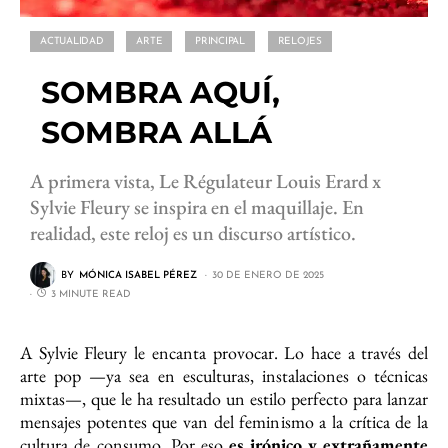
ACTUALIDAD
ARTE
PRINCIPAL
RELOJES
SOMBRA AQUÍ,
SOMBRA ALLÁ
A primera vista, Le Régulateur Louis Erard x
Sylvie Fleury se inspira en el maquillaje. En
realidad, este reloj es un discurso artístico.
BY
MÓNICA ISABEL PÉREZ
30 DE ENERO DE 2025
3 MINUTE READ
A Sylvie Fleury le encanta provocar. Lo hace a través del
arte pop —ya sea en esculturas, instalaciones o técnicas
mixtas—, que le ha resultado un estilo perfecto para lanzar
mensajes potentes que van del feminismo a la crítica de la
cultura de consumo. Por eso
es irónico y extrañamente