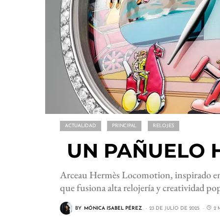
ACTUALIDAD
PRINCIPAL
RELOJES
UN PAÑUELO 
Arceau Hermès Locomotion, inspirado en
que fusiona alta relojería y creatividad po
BY
MÓNICA ISABEL PÉREZ
23 DE JULIO DE 2025
2 