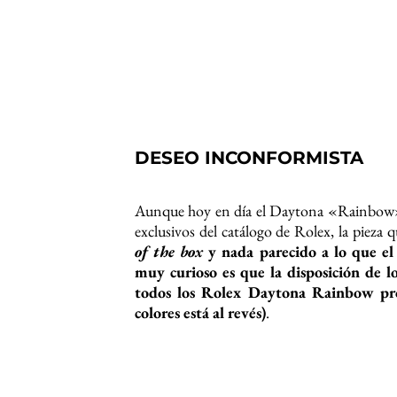
Durante muchos años Rolex produjo los C
biseles, a veces con diamantes, o incluso co
hecho, no fue hasta
2012 que Rolex l
(116598RBOW) y oro blanco (116
versión en oro rosa (116595RBOW).