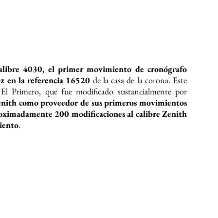
USIVO
para un cliente una reloj único
: un
Cosmograph
s en tonos degradados que se asemejaban a los tonos
 Cosmograph más raro, lujoso y especial en el mercado.
th se lanzó casi 20 años antes del lanzamiento oficial
unque Rolex había producido Day-Date Rainbows
ue el primer reloj deportivo «Rainbow» del mundo.