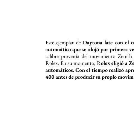
ENCARGO ESPECIAL Y EXCL
Sin embargo,
ya en 1994, Rolex creó 
Daytona, referencia 16599
, con
zafiro
del arcoíris
. En ese momento seguro fue el
El «Rainbow» original con movimiento Zeni
del modelo en el catálogo de Rolex.
Y a
durante este período, el reloj actual f