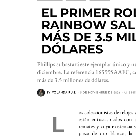
EL PRIMER R
RAINBOW SAL
MÁS DE 3.5 M
DÓLARES
Phillips subastará este ejemplar único y n
diciembre. La referencia 16599SAAEC, 
más de 3.5 millones de dólares.
BY
YOLANDA RUIZ
5 DE NOVIEMBRE DE 2024
3 M
os coleccionistas de relojes
L
están entusiasmados con 
remates y cuya existencia 
pieza de oro blanco,
la