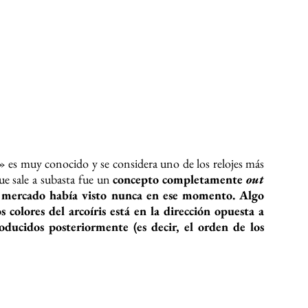
osmographs de cuerda automática con gran variedad de
n diferentes tipos de zafiros e incluso con esmeraldas. De
anzó oficialmente el «Rainbow» en oro amarillo
599RBOW)
, y más tarde, en
2018, cuando lanzó la