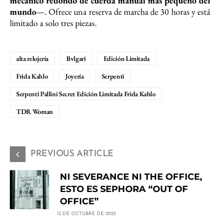
mecánico redondo de cuerda manual más pequeño del
mundo
—. Ofrece una reserva de marcha de 30 horas y está
limitado a solo tres piezas.
alta relojería
Bvlgari
Edición Limitada
Frida Kahlo
Joyería
Serpenti
Serpenti Pallini Secret Edición Limitada Frida Kahlo
TDR Woman
PREVIOUS ARTICLE
NI SEVERANCE NI THE OFFICE,
ESTO ES SEPHORA “OUT OF
OFFICE”
13 DE OCTUBRE DE 2025