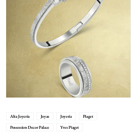
Alta Joyería
Joyas
Joyería
Piaget
Possession Decor Palace
Yves Piaget