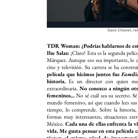
Saco Chanel, rel
TDR Woman: ¿Podrías hablarnos de es
Ilse Salas:
¡Claro! Esta es la segunda pelí
Márquez. Aunque eso sea importante, lo ci
cine y televisión. Su carrera se ha const
película que hicimos juntos fue
Famil
historia.
Es un director con quien m
extraordinaria.
No conozco a ningún otr
femeninos…
No sé cuál sea su secreto. Sé
mundo femenino, así que cuando lees sus g
tiempo, lo comprende. Sobre la historia
formas muy interesantes, situaciones ext
México.
Cada una de ellas enfrenta la 
vida. Me gusta pensar en esta película c
tienen el mismo nivel de importanci