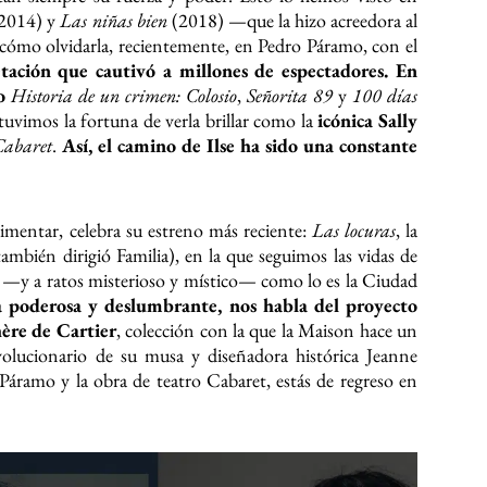
2014) y
Las niñas bien
(2018) —que la hizo acreedora al
cómo olvidarla, recientemente, en Pedro Páramo, con el
tación que cautivó a millones de espectadores. En
mo
Historia de un crimen: Colosio
,
Señorita 89
y
100 días
tuvimos la fortuna de verla brillar como la
icónica Sally
Cabaret
.
Así, el camino de Ilse ha sido una constante
rimentar, celebra su estreno más reciente:
Las locuras
, la
mbién dirigió Familia), en la que seguimos las vidas de
e —y a ratos misterioso y místico— como lo es la Ciudad
a poderosa y deslumbrante, nos habla del proyecto
hère de Cartier
, colección con la que la Maison hace un
evolucionario de su musa y diseñadora histórica Jeanne
 Páramo y la obra de teatro Cabaret, estás de regreso en