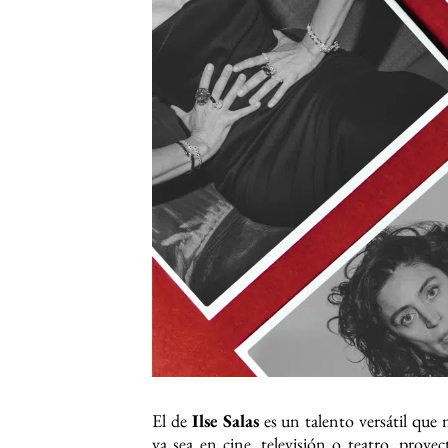
El de
Ilse Salas
es un talento versátil que
ya sea en cine, televisión o teatro, proy