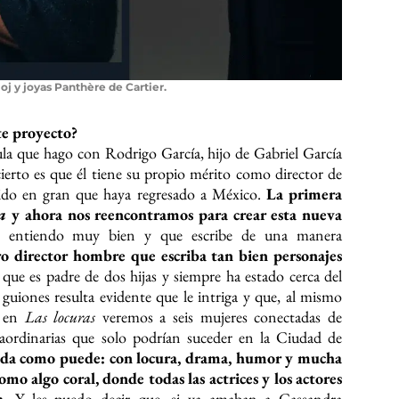
oj y joyas Panthère de Cartier.
te proyecto?
cula que hago con Rodrigo García, hijo de Gabriel García
erto es que él tiene su propio mérito como director de
ruido en gran que haya regresado a México.
La primera
ia
y ahora nos reencontramos para crear esta nueva
e entiendo muy bien y que escribe de una manera
o director hombre que escriba tan bien personajes
 que es padre de dos hijas y siempre ha estado cerca del
uiones resulta evidente que le intriga y que, al mismo
, en
Las locuras
veremos a seis mujeres conectadas de
raordinarias que solo podrían suceder en la Ciudad de
vida como puede: con locura, drama, humor y mucha
omo algo coral, donde todas las actrices y los actores
a.
Y les puedo decir que, si ya amaban a Cassandra