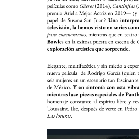
películas como
Güeros
(2014),
Cantinflas
(
premio Ariel a Mejor Actriz en 2019— ¿y 
papel de Susana San Juan?
Una interpre
televisión, la hemos visto en series co
para enamorarnos
, mientras que en teatro 
Bowle
s en la exitosa puesta en escena de
exploración artística que sorprende.
Elegante, multifacética y sin miedo a expe
nueva película de Rodrigo García (quien ta
seis mujeres en un escenario tan fascinant
de México.
Y en sintonía con esta vibr
mientras luce piezas especiales de Pant
homenaje constante al espíritu libre y r
Toussaint. Ilse, después de verte en Pedro
Las locuras
.