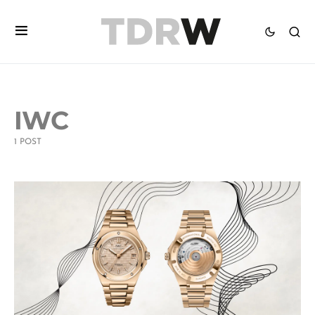
IWC
1 POST