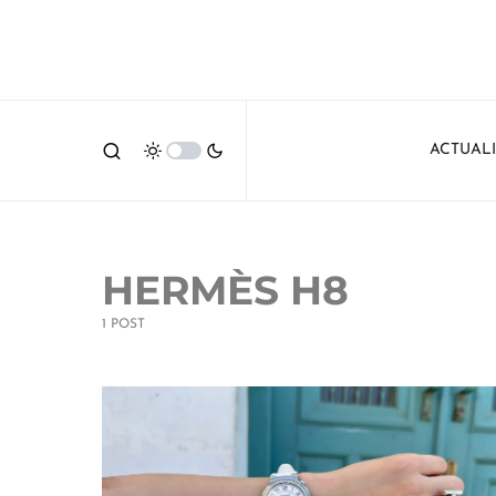
ACTUAL
HERMÈS H8
1 POST